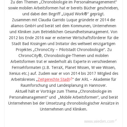
Zu den Themen „Chronobiologie im Personalmanagenement“
sowie mobilen Arbeitsformen hat er bereits Bücher geschrieben,
und dabei den Begriff „Liquid Work®“ geprägt.
Zusammen mit Claudia Garrido Luque gründete er 2014 die
aliamos GmbH und berät seit dem Kommunen, Unternehmen
und Kliniken zum Betrieblichen Gesundheitsmanagement. Von
2012 bis Ende 2016 war er externer Wirtschaftsförderer für die
Stadt Bad Kissingen und Initiator des weltweit einzigartigen
Projektes „ChronoCity – Pilotstadt Chronobiologie“. Zu
ChronoCity®, Chronobiologie-Themen und mobilen
Arbeitsformen trat er wiederholt als Experte in verschiedenen
Fernsehformaten (z.B. TerraX, Planet Wissen, W wie Wissen,
Xenius etc.) auf. Zudem war er von 2014 bis 2017 Mitglied des
Arbeitskreises „
Zeitgerechte Stadt
“ der ARL – Akademie für
Raumforschung und Landesplanung in Hannover.
Aktuell hält er Vorträge zum Thema „Chronobiologie im
Personalmanagement“ und „Mobile Arbeitsformen“, und berät
Unternehmen bei der Umsetzung chronobiologischer Ansätze in
Unternehmen und Kliniken.
www.wieden.com