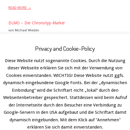
READ MORE →
DLMO – Der Chronotyp-Marker
von Michael Wieden
Die wenigsten Menschen werden dem Begriff DLMO bisher
begegnet sein. Neben Wissenschaftlern werden ihn vor allem
Privacy and Cookie-Policy
diejenigen kennen, die sich in unseren Projekten haben
Diese Website nutzt sogenannte Cookies. Durch die Nutzung
chronotypisieren lassen. Denn wer den Bluttest zur
dieser Webseite erklären Sie sich mit der Verwendung von
Chronotypisierung in Auftrag gibt, erhält als Ergebnis einen
Cookies einverstanden. WICHTIG! Diese Website nutzt ggfs.
Zeitpunkt genannt, eben den DLMO. Was aber ist genau der
dynamisch eingebundene Google Fonts. Bei der „dynamischen
DLMO? Wir geben eine Antwort. DLMO Ausgesprochen wird
Einbindung“ wird die Schriftart nicht „lokal“ durch den
der üblicherweise
Webseitenbetreiber gespeichert. Stattdessen wird beim Aufruf
READ MORE →
der Internetseite durch den Besucher eine Verbindung zu
Google-Servern in den USA aufgebaut und die Schriftart damit
dynamisch eingebunden. Mit dem Klick auf "Annehmen"
erklären Sie sich damit einverstanden.
Datenschutz
Designed using
Divogue
. Powered by
WordPress
.