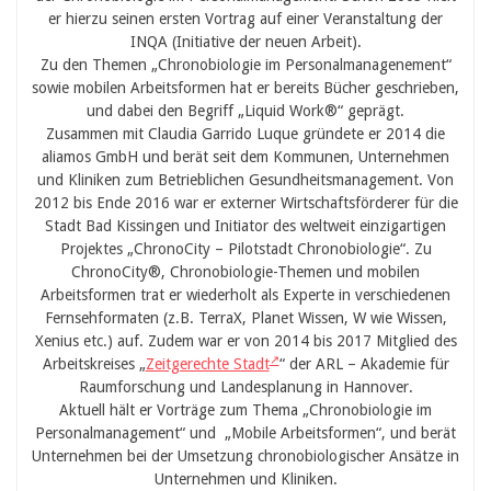
er hierzu seinen ersten Vortrag auf einer Veranstaltung der
INQA (Initiative der neuen Arbeit).
Zu den Themen „Chronobiologie im Personalmanagenement“
sowie mobilen Arbeitsformen hat er bereits Bücher geschrieben,
und dabei den Begriff „Liquid Work®“ geprägt.
Zusammen mit Claudia Garrido Luque gründete er 2014 die
aliamos GmbH und berät seit dem Kommunen, Unternehmen
und Kliniken zum Betrieblichen Gesundheitsmanagement. Von
2012 bis Ende 2016 war er externer Wirtschaftsförderer für die
Stadt Bad Kissingen und Initiator des weltweit einzigartigen
Projektes „ChronoCity – Pilotstadt Chronobiologie“. Zu
ChronoCity®, Chronobiologie-Themen und mobilen
Arbeitsformen trat er wiederholt als Experte in verschiedenen
Fernsehformaten (z.B. TerraX, Planet Wissen, W wie Wissen,
Xenius etc.) auf. Zudem war er von 2014 bis 2017 Mitglied des
Arbeitskreises „
Zeitgerechte Stadt
“ der ARL – Akademie für
Raumforschung und Landesplanung in Hannover.
Aktuell hält er Vorträge zum Thema „Chronobiologie im
Personalmanagement“ und „Mobile Arbeitsformen“, und berät
Unternehmen bei der Umsetzung chronobiologischer Ansätze in
Unternehmen und Kliniken.