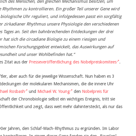
ßlich des Menschen, den gleichen Mechanismus besitzen, um
e Rhythmen zu kontrollieren. Ein großer Teil unserer Gene wird
biologische Uhr reguliert, und infolgedessen passt ein sorgfältig
ter zirkadianer Rhythmus unsere Physiologie den verschiedenen
s Tages an. Seit den bahnbrechenden Entdeckungen der drei
r hat sich die circadiane Biologie zu einem riesigen und
ischen Forschungsgebiet entwickelt, das Auswirkungen auf
sundheit und unser Wohlbefinden hat.“
es Zitat aus der
Presseveröffentlichung des Nobelpreiskomitees
.
ler, aber auch für die jeweilige Wissenschaft. Nun haben es 3
ntdeckungen der molekularen Mechanismen, die die innere Uhr
chael Rosbash
und
Michael W. Young
den
Nobelpreis für
schaft der Chronobiologie selbst ein wichtiges Ereignis, tritt sie
ffentlichkeit und zeigt, dass weit mehr dahintersteckt, als nur das
 90er Jahren, den Schlaf-Wach-Rhythmus zu ergründen. Im Labor