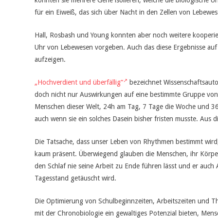
konnten sie mehrere Gene isolieren, welche die biologische U
für ein Eiweiß, das sich über Nacht in den Zellen von Lebew
Hall, Rosbash und Young konnten aber noch weitere kooperie
Uhr von Lebewesen vorgeben. Auch das diese Ergebnisse auf 
aufzeigen.
„Hochverdient und überfällig“
bezeichnet Wissenschaftsauto
doch nicht nur Auswirkungen auf eine bestimmte Gruppe von 
Menschen dieser Welt, 24h am Tag, 7 Tage die Woche und 365
auch wenn sie ein solches Dasein bisher fristen musste. Aus 
Die Tatsache, dass unser Leben von Rhythmen bestimmt wird, i
kaum präsent. Überwiegend glauben die Menschen, ihr Körper 
den Schlaf nie seine Arbeit zu Ende führen lässt und er auch
Tagesstand getäuscht wird.
Die Optimierung von Schulbeginnzeiten, Arbeitszeiten und T
mit der Chronobiologie ein gewaltiges Potenzial bieten, Men