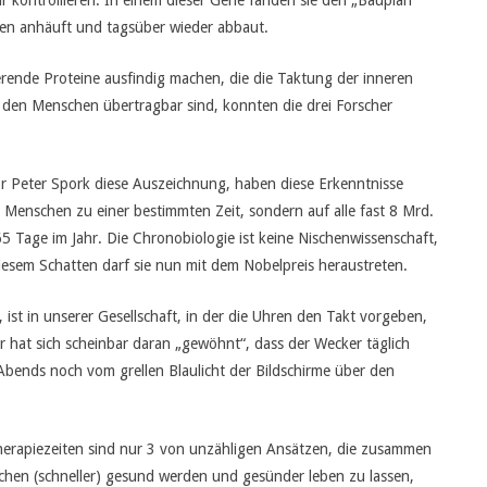
hr kontrollieren. In einem dieser Gene fanden sie den „Bauplan“
esen anhäuft und tagsüber wieder abbaut.
rende Proteine ausfindig machen, die die Taktung der inneren
den Menschen übertragbar sind, konnten die drei Forscher
r Peter Spork diese Auszeichnung, haben diese Erkenntnisse
Menschen zu einer bestimmten Zeit, sondern auf alle fast 8 Mrd.
 Tage im Jahr. Die Chronobiologie ist keine Nischenwissenschaft,
diesem Schatten darf sie nun mit dem Nobelpreis heraustreten.
st in unserer Gesellschaft, in der die Uhren den Takt vorgeben,
hat sich scheinbar daran „gewöhnt“, dass der Wecker täglich
 Abends noch vom grellen Blaulicht der Bildschirme über den
herapiezeiten sind nur 3 von unzähligen Ansätzen, die zusammen
schen (schneller) gesund werden und gesünder leben zu lassen,