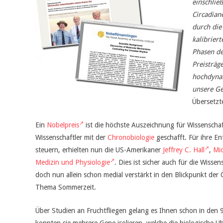
einschlie
Circadian
durch die 
kalibrier
Phasen de
Preisträge
hochdynam
unsere Ge
Übersetzt
Ein
Nobelpreis
ist die höchste Auszeichnung für Wissenschaft
Wissenschaftler mit der
Chronobiologie
geschafft. Für ihre E
steuern, erhielten nun die US-Amerikaner
Jeffrey C. Hall
,
Mi
Medizin und Physiologie
. Dies ist sicher auch für die Wissen
doch nun allein schon medial verstärkt in den Blickpunkt der Ö
Thema Sommerzeit.
Über Studien an Fruchtfliegen gelang es Ihnen schon in den